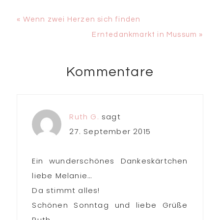
Vorheriger
« Wenn zwei Herzen sich finden
Beitrag:
Nächster
Erntedankmarkt in Mussum »
Beitrag:
Kommentare
Leser-
Interaktionen
Ruth G.
sagt
27. September 2015
Ein wunderschönes Dankeskärtchen
liebe Melanie…
Da stimmt alles!
Schönen Sonntag und liebe Grüße
Ruth