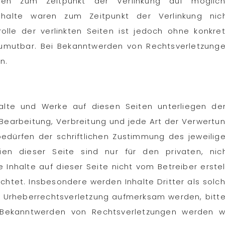
urden zum Zeitpunkt der Verlinkung auf möglic
Inhalte waren zum Zeitpunkt der Verlinkung nic
rolle der verlinkten Seiten ist jedoch ohne konkre
zumutbar. Bei Bekanntwerden von Rechtsverletzung
n.
nhalte und Werke auf diesen Seiten unterliegen d
 Bearbeitung, Verbreitung und jede Art der Verwertu
dürfen der schriftlichen Zustimmung des jeweilig
ien dieser Seite sind nur für den privaten, nic
Inhalte auf dieser Seite nicht vom Betreiber erstel
chtet. Insbesondere werden Inhalte Dritter als solc
ne Urheberrechtsverletzung aufmerksam werden, bitt
 Bekanntwerden von Rechtsverletzungen werden w