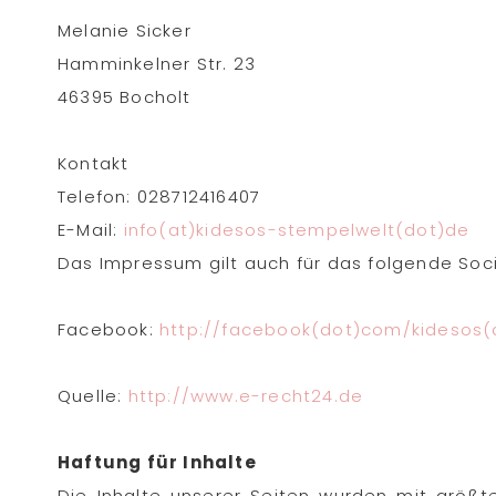
Melanie Sicker
Hamminkelner Str. 23
46395 Bocholt
Kontakt
Telefon: 028712416407
E-Mail:
info(at)kidesos-stempelwelt(dot)de
Das Impressum gilt auch für das folgende Socia
Facebook:
http://facebook(dot)com/kidesos(
Quelle:
http://www.e-recht24.de
Haftung für Inhalte
Die Inhalte unserer Seiten wurden mit größter 