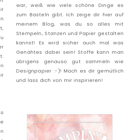
war, weiß wie viele schöne Dinge es
ir
zum Basteln gibt. Ich zeige dir hier auf
en
meinem Blog, was du so alles mit
t,
Stempeln, Stanzen und Papier gestalten
zu
kannst! Es wird sicher auch mal was
er
Genähtes dabei sein! Stoffe kann man
t.
übrigens genauso gut sammeln wie
en
Designpapier :-)! Mach es dir gemütlich
ir
und lass dich von mir inspirieren!
ss
ie
en