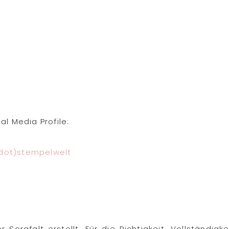
l Media Profile:
dot)
stempelwelt
Sorgfalt erstellt. Für die Richtigkeit, Vollständigke