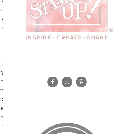
he
ht
te
en
em
ng
en
ht
lt
he
en
ir