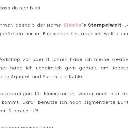
ass du hier bist!
immer, deshalb der Name
KideSo
’s Stempelwelt.
J
ehört da nur im Englischen hin, aber ich wollte ei
orkshop vor über 11 Jahren habe ich meine kreati
üher habe ich unheimlich gern gemalt, am liebst
 in Aquarell und Porträts in Kohle.
erpackungen für Kleinigkeiten, wobei auch hier d
z kommt. Dafür benutze ich hoch pigmentierte Bun
von Stampin‘ UP!
hstöbern meiner Seite!