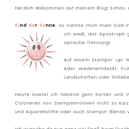
Herzlich Willkommen auf meinem Blog! Schön, d
Ki
nd
de
r
So
nne
, so nannte mich mein Dad 
ich weiß, das Apostroph g
optische Trennung!
Auf einem Stampin‘ Up! W
Ader wiederentdeckt. Fr
Landschaften oder Stilleben
Heute bastel ich liebend gern Karten und V
Colorieren von Stempelmotiven nicht zu kur
und Aquarellstifte oder auch Stampin‘ Blends 
Ich wünsche dir nun ganz viel Spaß beim Durc