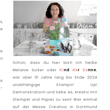
a,
ne
ve
en
Schön, dass du hier bist! Ich heiße
Melanie Sicker oder
Ki
nd
de
r
So
nne
,
war über 10 Jahre lang bis Ende 2024
as
unabhängige Stampin' Up!
t-
Demonstratorin und liebe es, kreativ mit
Stempel und Papier zu sein! Wer einmal
auf der Messe Creativa in Dortmund