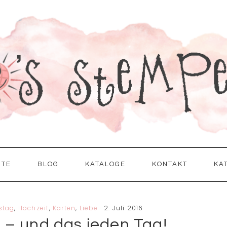
ITE
BLOG
KATALOGE
KONTAKT
KA
stag
,
Hochzeit
,
Karten
,
Liebe
·
2. Juli 2016
e – und das jeden Tag!