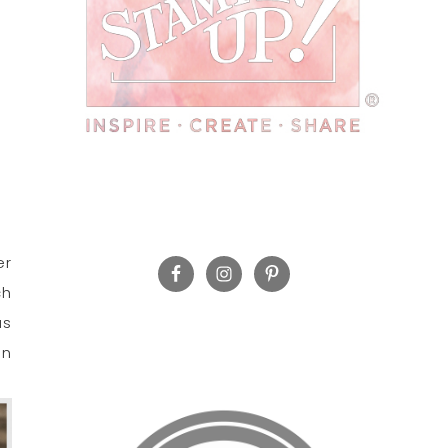
r
ch
as
in