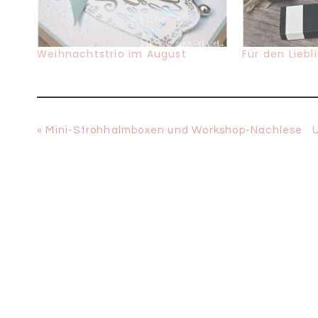
Weihnachtstrio im August
Für den Lieb
Vorheriger
N
« Mini-Strohhalmboxen und Workshop-Nachlese
Beitrag:
B