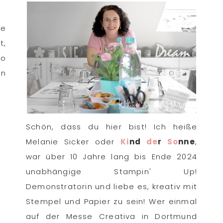
ne
t,
to
en
Schön, dass du hier bist! Ich heiße
Melanie Sicker oder
Ki
nd
de
r
So
nne
,
war über 10 Jahre lang bis Ende 2024
unabhängige Stampin' Up!
Demonstratorin und liebe es, kreativ mit
Stempel und Papier zu sein! Wer einmal
auf der Messe Creativa in Dortmund