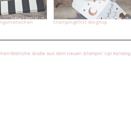
lingsmenschen
Stampin@first Bloghop
ächster
Unentbärliche Grüße aus dem neuen Stampin‘ Up! Katalog
eitrag: