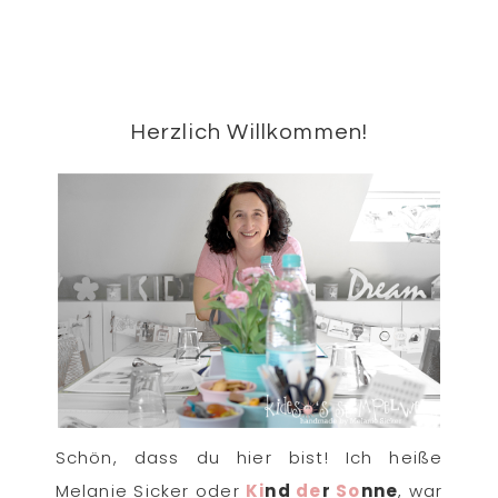
Beitrag:
Seitenspalte
Herzlich Willkommen!
Schön, dass du hier bist! Ich heiße
Melanie Sicker oder
Ki
nd
de
r
So
nne
, war