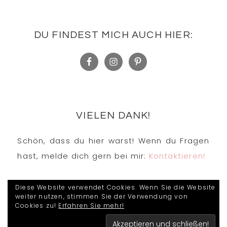
DU FINDEST MICH AUCH HIER:
VIELEN DANK!
Schön, dass du hier warst! Wenn du Fragen
hast, melde dich gern bei mir:
Kontaktieren!
Diese Website verwendet Cookies. Wenn Sie die Website
weiter nutzen, stimmen Sie der Verwendung von
Cookies zu!
Erfahren Sie mehr!
COPYRIGHT © 2026 · KIDESOS STEMPELWELT ·
DESIGN BY
STUDIO MOMMY