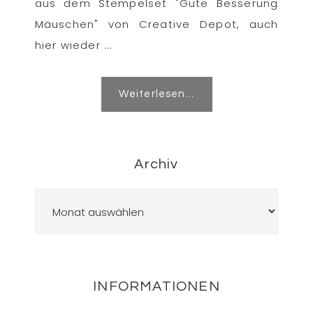
aus dem Stempelset "Gute Besserung
Mäuschen" von Creative Depot, auch
hier wieder ...
Weiterlesen...
Archiv
Archiv
Footer
INFORMATIONEN