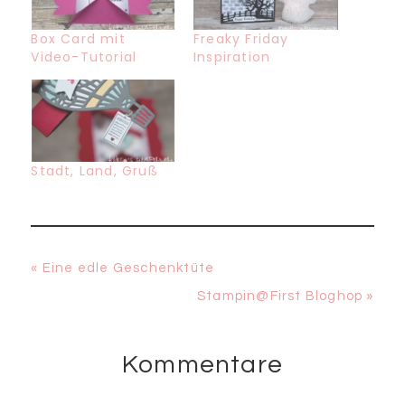
Box Card mit
Freaky Friday
Video-Tutorial
Inspiration
Stadt, Land, Gruß
Vorheriger
« Eine edle Geschenktüte
Beitrag:
Nächster
Stampin@First Bloghop »
Beitrag:
Kommentare
Leser-