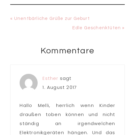
Vorheriger
« Unentbärliche Grüße zur Geburt
Beitrag:
Nächster
Edle Geschenktüten »
Beitrag:
Kommentare
Leser-
Interaktionen
Esther
sagt
1. August 2017
Hallo Melli, herrlich wenn Kinder
draußen toben können und nicht
ständig an irgendwelchen
Elektronikgeräten hängen. Und das