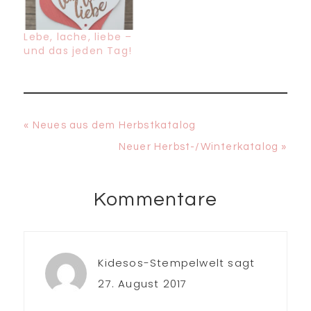
Lebe, lache, liebe –
und das jeden Tag!
Vorheriger
« Neues aus dem Herbstkatalog
Beitrag:
Nächster
Neuer Herbst-/Winterkatalog »
Beitrag:
Kommentare
Leser-
Interaktionen
Kidesos-Stempelwelt
sagt
27. August 2017