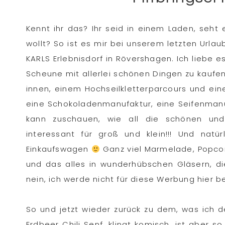
Kennt ihr das? Ihr seid in einem Laden, seh
wollt? So ist es mir bei unserem letzten Url
KARLS Erlebnisdorf in Rövershagen. Ich liebe e
Scheune mit allerlei schönen Dingen zu kaufen
innen, einem Hochseilkletterparcours und ein
eine Schokoladenmanufaktur, eine Seifenmanu
kann zuschauen, wie all die schönen und 
interessant für groß und klein!!! Und nat
Einkaufswagen
Ganz viel Marmelade, Popcor
und das alles in wunderhübschen Gläsern, di
nein, ich werde nicht für diese Werbung hier be
So und jetzt wieder zurück zu dem, was ich 
Erdbeer Chili Senf, klingt komisch, ist aber s