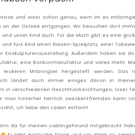
t etwas und wisst schon genau, wem ihr es mitbring
aub an der Ostsee entgangen. Wir besuchen dort imm
s und unser Kind auch. Für die Mutti gibt es eine gro
 und fürs Kind einen Riesen-Spielplatz, einer Tobewe
er Eisskulpturenausstellung. Außerdem haben sie do
faktur, eine Bonbonmanufaktur und vieles mehr. M
leckeren Mitbringsel hergestellt werden. Das i
ürlich landet auch immer einiges davon in mein
n in verschiedenen Geschmacksrichtungen, loser T
e man hinterher herrlich zweckentfremden kann! U
zahlt, ich liebe den Laden einfach!
denn da für meinen Lieblingsfreund mitgebracht hab
o
Er liebt exotische Dinge und vor allem so ziemli