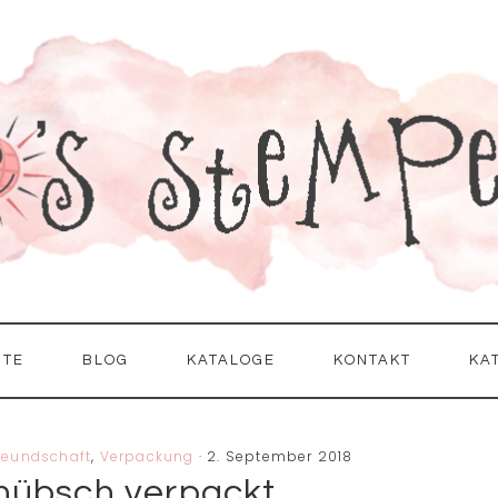
ITE
BLOG
KATALOGE
KONTAKT
KA
reundschaft
,
Verpackung
·
2. September 2018
 hübsch verpackt