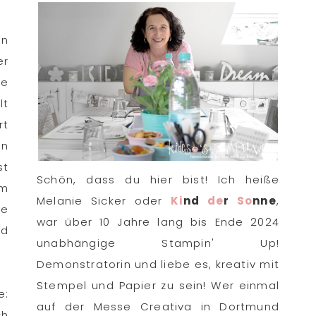
en
er
ße
lt
rt
an
st
Schön, dass du hier bist! Ich heiße
em
Melanie Sicker oder
Ki
nd
de
r
So
nne
,
ee
war über 10 Jahre lang bis Ende 2024
nd
unabhängige Stampin' Up!
Demonstratorin und liebe es, kreativ mit
Stempel und Papier zu sein! Wer einmal
e:
auf der Messe Creativa in Dortmund
ch