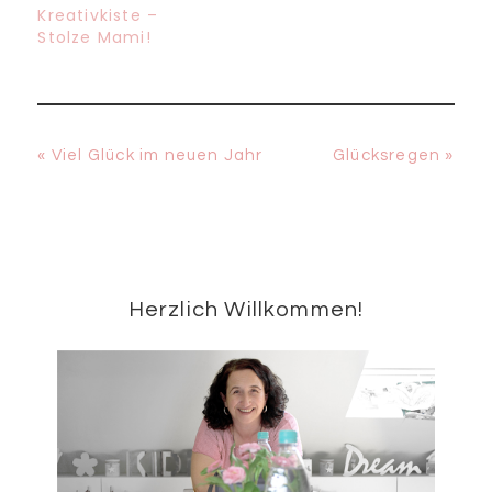
Kreativkiste –
Stolze Mami!
Vorheriger
Nächster
« Viel Glück im neuen Jahr
Glücksregen »
Beitrag:
Beitrag:
Seitenspalte
Herzlich Willkommen!