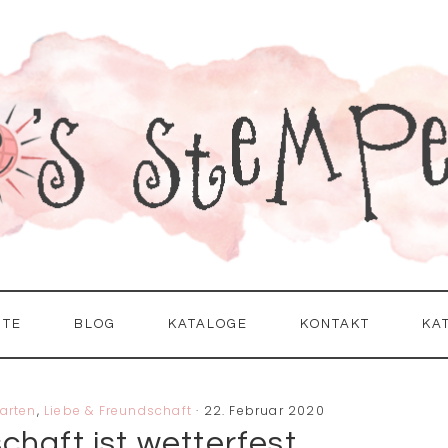
ITE
BLOG
KATALOGE
KONTAKT
KA
arten
,
Liebe & Freundschaft
·
22. Februar 2020
haft ist wetterfest