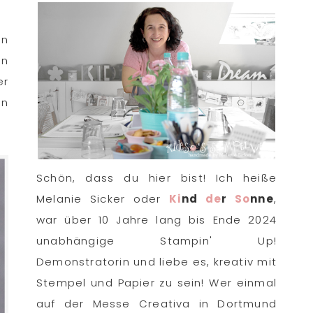
en
en
er
in
Schön, dass du hier bist! Ich heiße
Melanie Sicker oder
Ki
nd
de
r
So
nne
,
war über 10 Jahre lang bis Ende 2024
unabhängige Stampin' Up!
Demonstratorin und liebe es, kreativ mit
Stempel und Papier zu sein! Wer einmal
auf der Messe Creativa in Dortmund