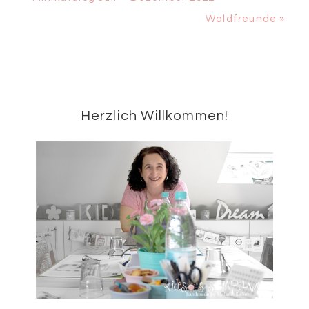
Beitrag:
Nächster
Waldfreunde »
Beitrag:
Seitenspalte
Herzlich Willkommen!