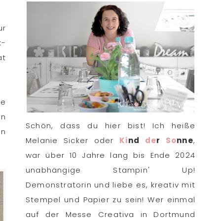
ur
k-
at
se
on
Schön, dass du hier bist! Ich heiße
en
Melanie Sicker oder
Ki
nd
de
r
So
nne
,
war über 10 Jahre lang bis Ende 2024
unabhängige Stampin' Up!
Demonstratorin und liebe es, kreativ mit
Stempel und Papier zu sein! Wer einmal
auf der Messe Creativa in Dortmund