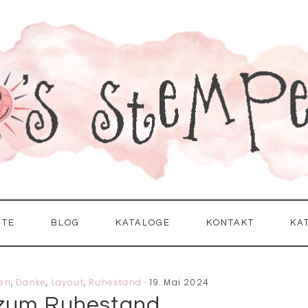
ITE
BLOG
KATALOGE
KONTAKT
KA
en
,
Danke
,
Layout
,
Ruhestand
·
19. Mai 2024
zum Ruhestand