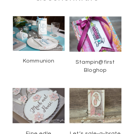
Kommunion
Stampin@first
Bloghop
Eine edle
Let’s sale-a-brate