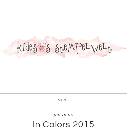
Zum
Zur
Inhalt
Fußzeile
springen
springen
MENU
In Colors 2015