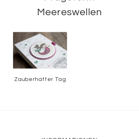
Meereswellen
Zauberhafter Tag
Footer