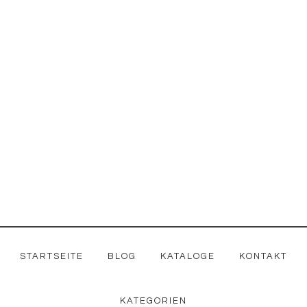
Zum
Zur
Inhalt
Fußzeile
springen
springen
STARTSEITE
BLOG
KATALOGE
KONTAKT
KATEGORIEN