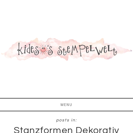
Zum
Zur
Inhalt
Fußzeile
springen
springen
MENU
Stanzformen Dekorativ