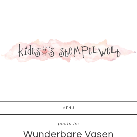
Zum
Zur
Inhalt
Fußzeile
springen
springen
MENU
Wunderbare Vasen