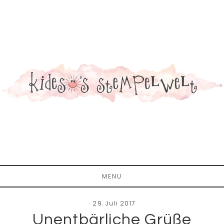
Zum
Zur
Zur
Inhalt
Seitenspalte
Fußzeile
springen
springen
springen
MENU
·
29. Juli 2017
Unentbärliche Grüße