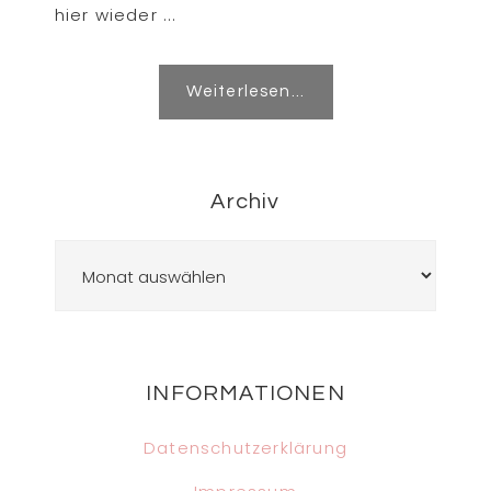
hier wieder ...
Weiterlesen...
Archiv
Archiv
Footer
INFORMATIONEN
Datenschutzerklärung