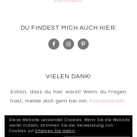
Impressum
DU FINDEST MICH AUCH HIER:
VIELEN DANK!
Schön, dass du hier warst! Wenn du Fragen
hast, melde dich gern bei mir:
Kontaktieren!
Diese Website verwendet Cookies. Wenn Sie die Website
weiter nutzen, stimmen Sie der Verwendung von
Cookies zu!
Erfahren Sie mehr!
COPYRIGHT © 2026 · KIDESOS STEMPELWELT ·