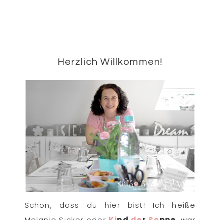
Beitrag:
Seitenspalte
Herzlich Willkommen!
Schön, dass du hier bist! Ich heiße
Melanie Sicker oder
Ki
nd
de
r
So
nne
, war