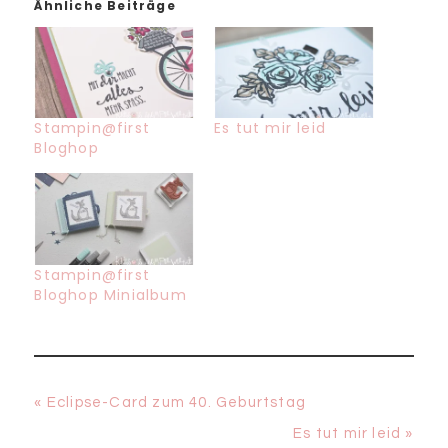
Ähnliche Beiträge
Stampin@first
Es tut mir leid
Bloghop
Stampin@first
Bloghop Minialbum
Vorheriger
« Eclipse-Card zum 40. Geburtstag
Beitrag:
Nächster
Es tut mir leid »