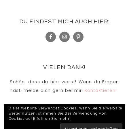
DU FINDEST MICH AUCH HIER:
VIELEN DANK!
Schön, dass du hier warst! Wenn du Fragen
hast, melde dich gern bei mir:
Kontaktieren!
Diese Website verwendet Cookies. Wenn Sie die Website
weiter nutzen, stimmen Sie der Verwendung von
Cookies zu!
Erfahren Sie mehr!
COPYRIGHT © 2026 · KIDESOS STEMPELWELT ·
DESIGN BY
STUDIO MOMMY