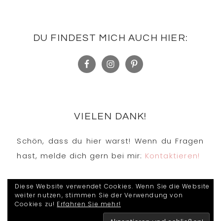
DU FINDEST MICH AUCH HIER:
VIELEN DANK!
Schön, dass du hier warst! Wenn du Fragen
hast, melde dich gern bei mir:
Kontaktieren!
Diese Website verwendet Cookies. Wenn Sie die Website
weiter nutzen, stimmen Sie der Verwendung von
Cookies zu!
Erfahren Sie mehr!
COPYRIGHT © 2026 · KIDESOS STEMPELWELT ·
DESIGN BY
STUDIO MOMMY