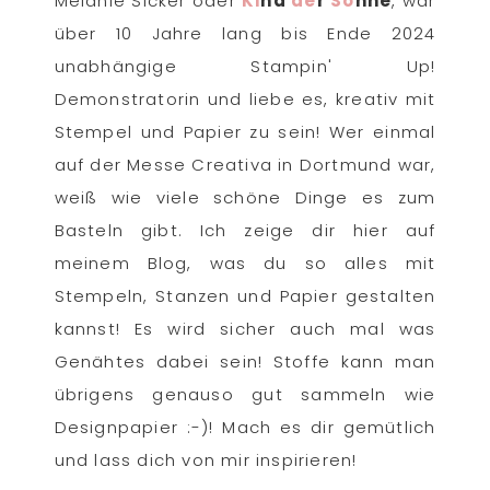
Melanie Sicker oder
Ki
nd
de
r
So
nne
, war
über 10 Jahre lang bis Ende 2024
unabhängige Stampin' Up!
Demonstratorin und liebe es, kreativ mit
Stempel und Papier zu sein! Wer einmal
auf der Messe Creativa in Dortmund war,
weiß wie viele schöne Dinge es zum
Basteln gibt. Ich zeige dir hier auf
meinem Blog, was du so alles mit
Stempeln, Stanzen und Papier gestalten
kannst! Es wird sicher auch mal was
Genähtes dabei sein! Stoffe kann man
übrigens genauso gut sammeln wie
Designpapier :-)! Mach es dir gemütlich
und lass dich von mir inspirieren!