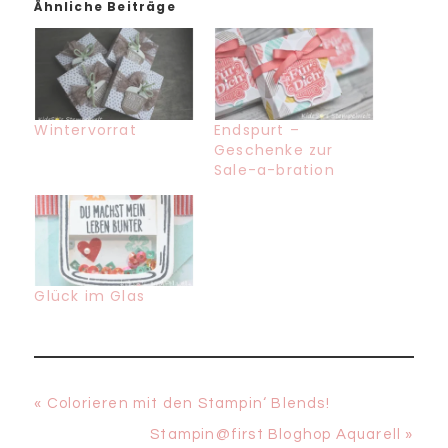
Ähnliche Beiträge
Wintervorrat
Endspurt –
Geschenke zur
Sale-a-bration
Glück im Glas
Vorheriger
« Colorieren mit den Stampin‘ Blends!
Beitrag:
Nächster
Stampin@first Bloghop Aquarell »