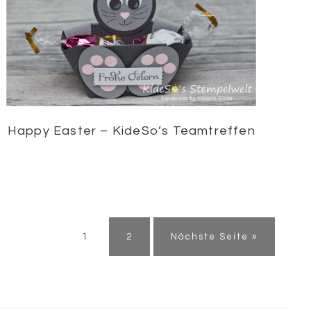
Happy Easter – KideSo’s Teamtreffen
Seite
Seite
1
2
Nächste Seite »