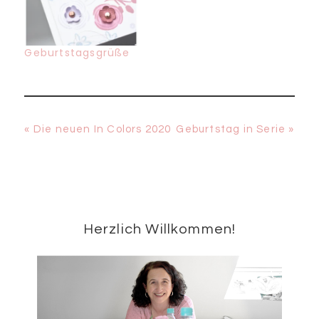
Geburtstagsgrüße
Vorheriger
Nächster
« Die neuen In Colors 2020
Geburtstag in Serie »
Beitrag:
Beitrag:
Seitenspalte
Herzlich Willkommen!