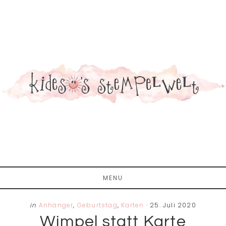
Zum
Zur
Zur
Inhalt
Seitenspalte
Fußzeile
springen
springen
springen
MENU
in
Anhänger
,
Geburtstag
,
Karten
·
25. Juli 2020
Wimpel statt Karte