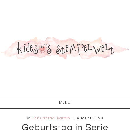
Zum
Zur
Zur
Inhalt
Seitenspalte
Fußzeile
springen
springen
springen
MENU
in
Geburtstag
,
Karten
·
1. August 2020
Geburtstag in Serie