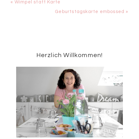
Vorheriger
« Wimpel statt Karte
Beitrag:
Nächster
Geburtstagskarte embossed »
Beitrag:
Seitenspalte
Herzlich Willkommen!