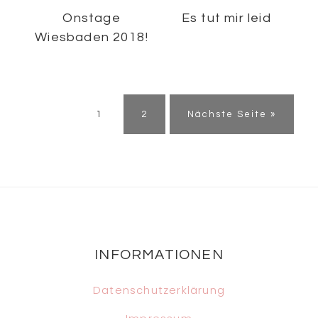
Onstage
Es tut mir leid
Wiesbaden 2018!
Seite
Seite
1
2
Nächste Seite »
Footer
INFORMATIONEN
Datenschutzerklärung