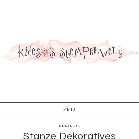
Zum
Zur
Inhalt
Fußzeile
springen
springen
MENU
Stanze Dekoratives