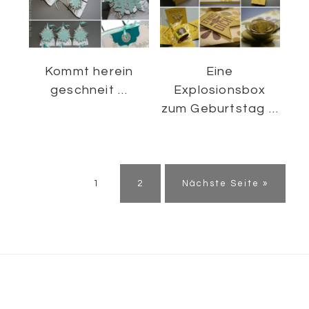
Kommt herein
Eine
geschneit …
Explosionsbox
zum Geburtstag …
Seite
Seite
1
2
Nächste Seite »
Footer